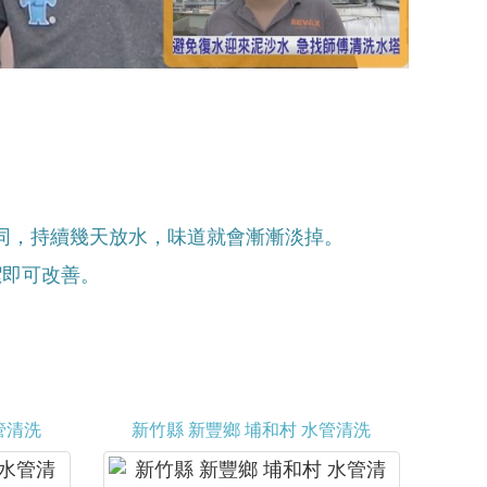
同，持續幾天放水，味道就會漸漸淡掉。
潔即可改善。
管清洗
新竹縣 新豐鄉 埔和村 水管清洗