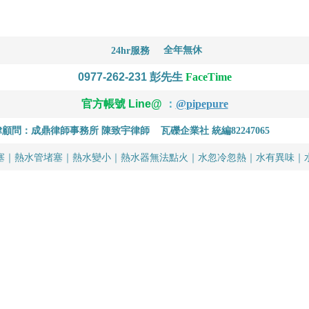
全年無休
24hr服務
0977-262-231
彭先生
FaceTime
官方帳號 Line@
：
@pipepure
律顧問：成鼎律師事務所 陳致宇律師
瓦礫企業社 統編82247065
塞｜熱水管堵塞｜熱水變小｜熱水器無法點火｜水忽冷忽熱｜水有異味｜