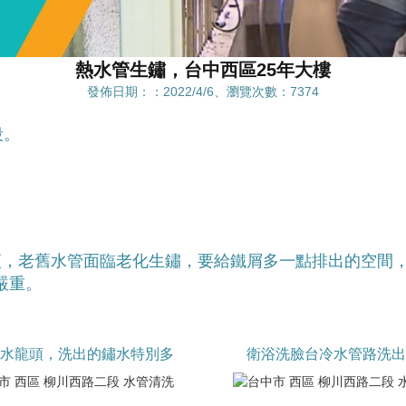
熱水管生鏽，台中西區25年大樓
發佈日期：：2022/4/6、瀏覽次數：7374
段。
頭，老舊水管面臨老化生鏽，要給鐵屑多一點排出的空間
嚴重。
的水龍頭，洗出的鏽水特別多
衛浴洗臉台冷水管路洗出