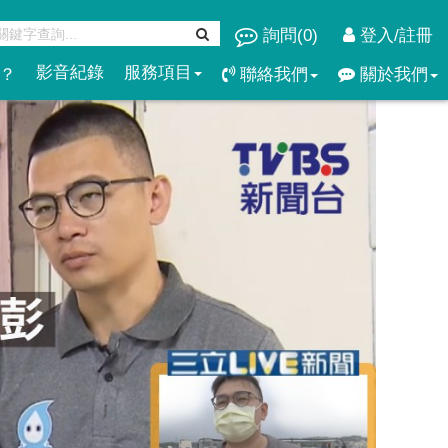
詢問(
0
)
登入/註冊
影音紀錄
服務項目
？
聯絡我們
關於我們