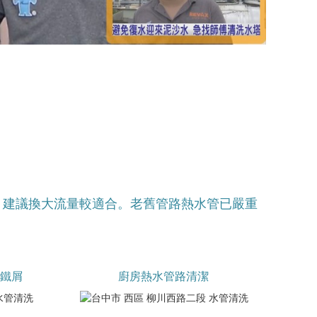
，建議換大流量較適合。老舊管路熱水管已嚴重
鐵屑
廚房熱水管路清潔