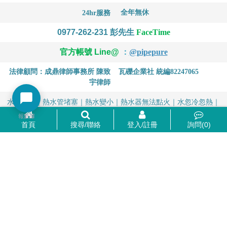
全年無休
24hr服務
0977-262-231
彭先生
FaceTime
官方帳號 Line@
：
@pipepure
法律顧問：成鼎律師事務所 陳致
瓦礫企業社 統編82247065
宇律師
水管阻塞｜熱水管堵塞｜熱水變小｜熱水器無法點火｜水忽冷忽熱｜
水有異味｜水有顏色
報數據
首頁
搜尋/聯絡
登入/註冊
詢問(
0
)