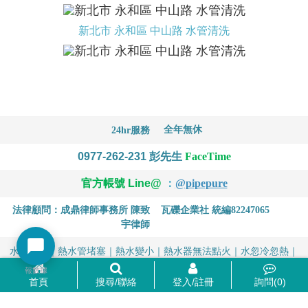
新北市 永和區 中山路 水管清洗
全年無休
24hr服務
0977-262-231
彭先生
FaceTime
官方帳號 Line@
：
@pipepure
法律顧問：成鼎律師事務所 陳致
瓦礫企業社 統編82247065
宇律師
水管阻塞｜熱水管堵塞｜熱水變小｜熱水器無法點火｜水忽冷忽熱｜
水有異味｜水有顏色
報數據
首頁
搜尋/聯絡
登入/註冊
詢問(
0
)