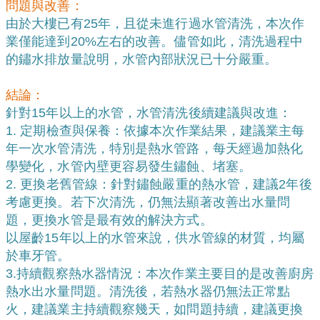
問題與改善：
由於大樓已有25年，且從未進行過水管清洗，本次作
業僅能達到20%左右的改善。儘管如此，清洗過程中
的鏽水排放量說明，水管內部狀況已十分嚴重。
結論：
針對15年以上的水管，水管清洗後續建議與改進：
1. 定期檢查與保養：依據本次作業結果，建議業主每
年一次水管清洗，特別是熱水管路，每天經過加熱化
學變化，水管內壁更容易發生鏽蝕、堵塞。
2. 更換老舊管線：針對鏽蝕嚴重的熱水管，建議2年後
考慮更換。若下次清洗，仍無法顯著改善出水量問
題，更換水管是最有效的解決方式。
以屋齡15年以上的水管來說，供水管線的材質，均屬
於車牙管。
3.持續觀察熱水器情況：本次作業主要目的是改善廚房
熱水出水量問題。清洗後，若熱水器仍無法正常點
火，建議業主持續觀察幾天，如問題持續，建議更換