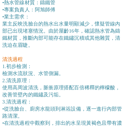
•熱水管線材質：鑄鐵管
•專案負責人：阿旭師傅
•業主需求：
業主反映洗臉台的熱水出水量明顯減少，懷疑管線內
部已出現堵塞情況。由於屋齡16年，確認熱水管為鑄
鐵材質，推斷內部可能存在鐵鏽沉積或其他雜質，清
洗迫在眉睫。
清洗過程
1.初步檢測：
檢測水流狀況、水管側漏。
2.清洗原理：
使用高周波清洗，脈衝原理搭配百倍稀釋的檸檬酸，
改善管壁內的鐵鏽及污垢。
3.清洗過程：
•從洗臉台、廚房水龍頭到淋浴設備，逐一進行內部管
路清潔。
•在清洗過程中觀察到，排出的水呈現黃褐色且帶有濃