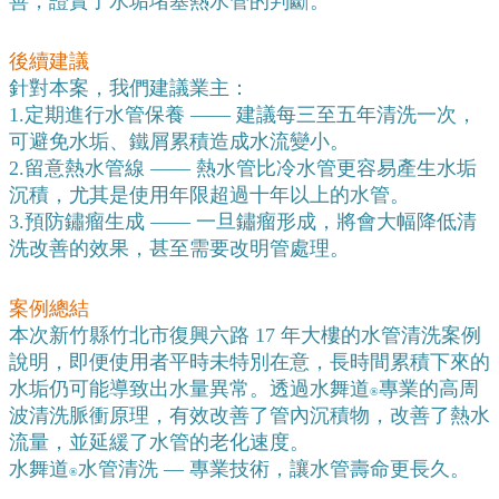
善，證實了水垢堵塞熱水管的判斷。
後續建議
針對本案，我們建議業主：
1.定期進行水管保養 —— 建議每三至五年清洗一次，
可避免水垢、鐵屑累積造成水流變小。
2.留意熱水管線 —— 熱水管比冷水管更容易產生水垢
沉積，尤其是使用年限超過十年以上的水管。
3.預防鏽瘤生成 —— 一旦鏽瘤形成，將會大幅降低清
洗改善的效果，甚至需要改明管處理。
案例總結
本次新竹縣竹北市復興六路 17 年大樓的水管清洗案例
說明，即便使用者平時未特別在意，長時間累積下來的
水垢仍可能導致出水量異常。透過水舞道
專業的高周
®️
波清洗脈衝原理，有效改善了管內沉積物，改善了熱水
流量，並延緩了水管的老化速度。
水舞道
水管清洗 — 專業技術，讓水管壽命更長久。
®️