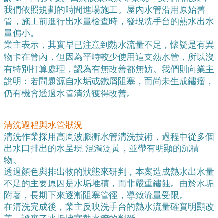
我們依照規劃的時間進場施工。屋內水管沿用原始舊
管，施工前進行出水量檢查時，發現洗手台的熱水出水
量偏小。
業主表示，其實早已注意到熱水流量不足，懷疑是有異
物卡在管內，但因為平時較少使用這支熱水管，所以沒
有特別打算處理，認為有無改善都無妨。我們則向業主
說明：若問題源自水垢或鐵屑阻塞，而尚未生成鏽瘤，
仍有機會透過水管清洗獲得改善。
清洗過程與水管狀況
清洗作業採用高周波脈衝水管清洗技術，過程中從多個
出水口排出的水呈現 混濁泛黃，並帶有明顯的沉積
物。
透過顏色與排出物的狀態來研判，本案造成熱水出水量
不足的主要原因是水垢堆積，而非嚴重鏽蝕。由於水垢
附著，長期下來逐漸阻塞管徑，導致流量受限。
在清洗完成後，業主反映洗手台的熱水流量確實明顯改