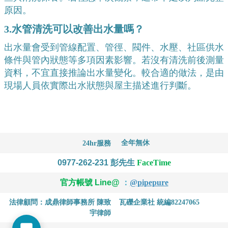
原因。
3.水管清洗可以改善出水量嗎？
出水量會受到管線配置、管徑、閥件、水壓、社區供水
條件與管內狀態等多項因素影響。若沒有清洗前後測量
資料，不宜直接推論出水量變化。較合適的做法，是由
現場人員依實際出水狀態與屋主描述進行判斷。
全年無休
24hr服務
0977-262-231
彭先生
FaceTime
官方帳號 Line@
：
@pipepure
法律顧問：成鼎律師事務所 陳致
瓦礫企業社 統編82247065
宇律師